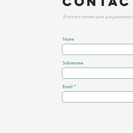
​Conta
Entre em contato para que possamos c
Nome
Sobrenome
Email