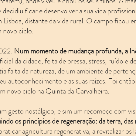
ntarém), onde viveu e criou os seus filhos. A mã
decidiu ficar e desenvolver a sua vida profissiona
m Lisboa, distante da vida rural. O campo ficou 
m novo ciclo.
2022.
Num momento de mudança profunda, a Inês
icial da cidade, feita de pressa, stress, ruído e
tia falta da natureza, de um ambiente de pertenç
seu autoconhecimento e as suas raízes. Foi ent
m novo ciclo na Quinta da Carvalheira.
um gesto nostálgico, e sim um recomeço com visã
indo os princípios de regeneração: da terra, das
aticar agricultura regenerativa, a revitalizar os l