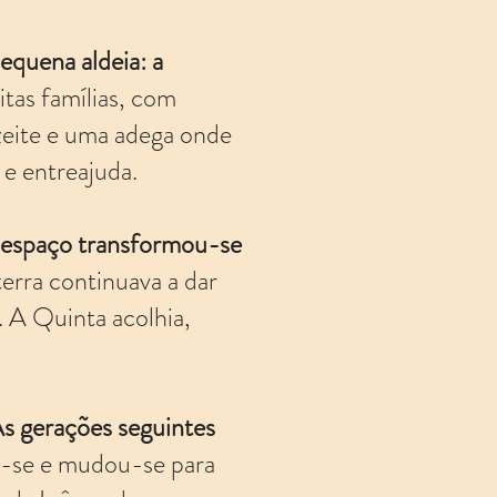
equena aldeia: a
itas famílias, com
zeite e uma adega onde
e entreajuda.
o espaço transformou-se
terra continuava a dar
. A Quinta acolhia,
As gerações seguintes
u-se e mudou-se para