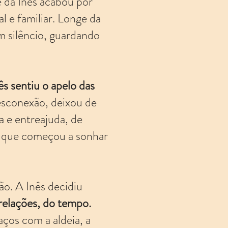
e da Inês acabou por
l e familiar. Longe da
em silêncio, guardando
 sentiu o apelo das
 desconexão, deixou de
a e entreajuda, de
ão que começou a sonhar
o. A Inês decidiu
 relações, do tempo.
aços com a aldeia, a