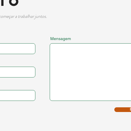
Cto
omeçar a trabalhar juntos.
Mensagem